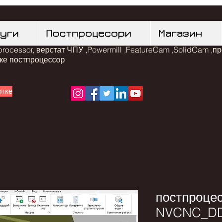
луги
Постпроцесори
Магазин
rocessor, верстат ЧПУ ,Powermill ,FeatureCam ,SolidCam ,п
таке постпроцессор
отке
постпроце
NVCNC_DDC