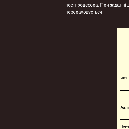
постпроцесора. При заданні 
перераховується
Имя
Эл. 
Номе