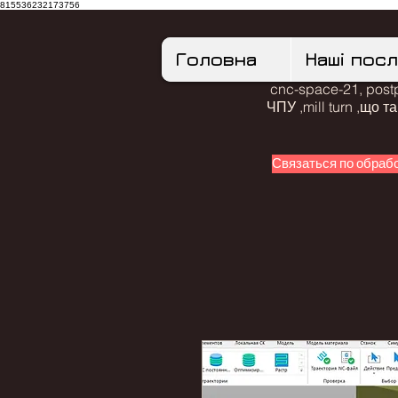
815536232173756
Головна
Наші пос
cnc-space-21, postp
ЧПУ ,mill turn ,що 
Связаться по обраб