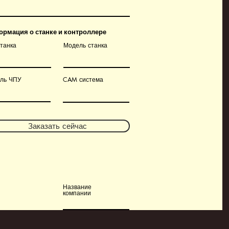
рмация о станке и контроллере
станка
Модель станка
ль ЧПУ
CAM система
Заказать сейчас
Название
компании