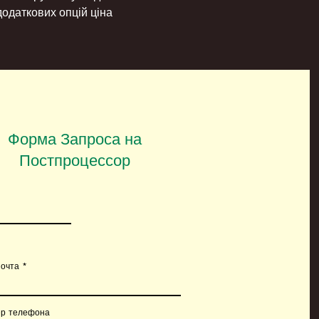
додаткових опцій ціна
Форма Запроса на
Постпроцессор
почта
р телефона