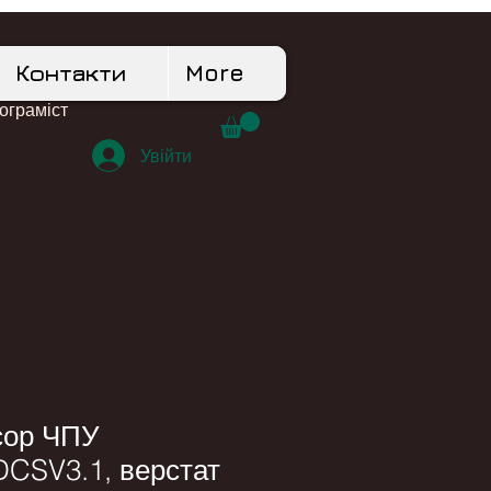
Контакти
More
рограміст
Увійти
сор ЧПУ
SV3.1, верстат