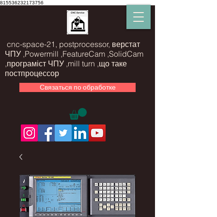
815536232173756
cnc-space-21, postprocessor, верстат
ЧПУ ,Powermill ,FeatureCam ,SolidCam
,програміст ЧПУ ,mill turn ,що таке
постпроцессор
Связаться по обработке