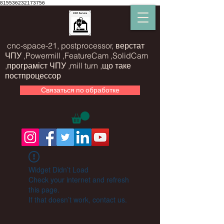
815536232173756
cnc-space-21, postprocessor, верстат
ЧПУ ,Powermill ,FeatureCam ,SolidCam
,програміст ЧПУ ,mill turn ,що таке
постпроцессор
Связаться по обработке
Widget Didn’t Load
Check your internet and refresh
this page.
If that doesn’t work, contact us.