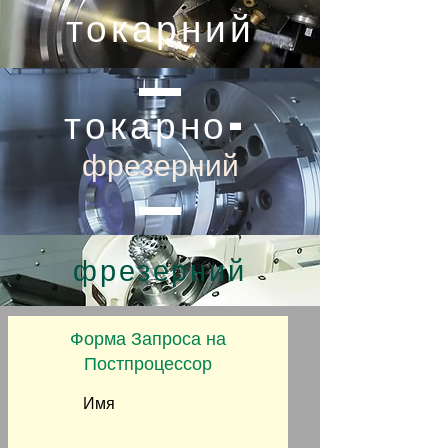
токарний
токарно-
фрезерний
фрезерний
Форма Запроса на
Постпроцессор
Имя