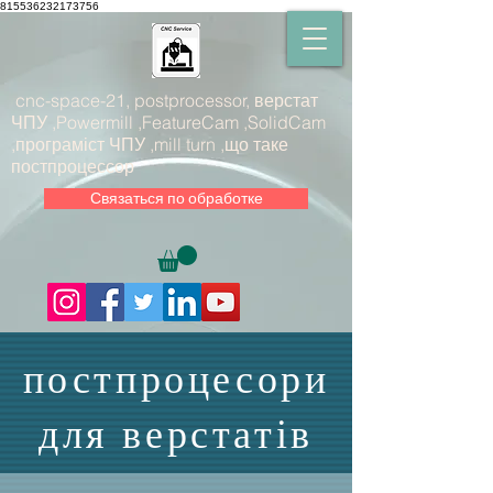
815536232173756
cnc-space-21, postprocessor, верстат
ЧПУ ,Powermill ,FeatureCam ,SolidCam
,програміст ЧПУ ,mill turn ,що таке
постпроцессор
Связаться по обработке
постпроцесори
для верстатів