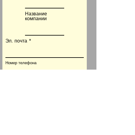
Название
компании
Эл. почта
Номер телефона
Информация о станке и
контроллере
Тип станка
Модель станка