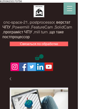
815536232173756
cnc-space-21, postprocessor, верстат
ЧПУ ,Powermill ,FeatureCam ,SolidCam
,програміст ЧПУ ,mill turn ,що таке
постпроцессор
Связаться по обработке