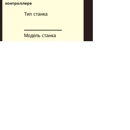
контроллере
Тип станка
Модель станка
Модель ЧПУ
CAM система
Заказать сейчас