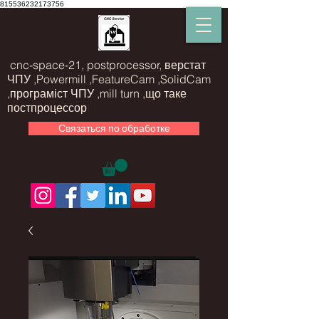
815536232173756
cnc-space-21, postprocessor, верстат
ЧПУ ,Powermill ,FeatureCam ,SolidCam
,програміст ЧПУ ,mill turn ,що таке
постпроцессор
Связаться по обработке