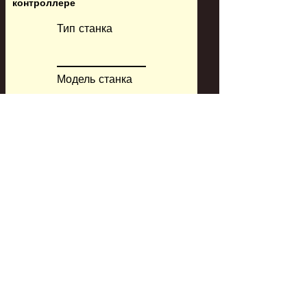
контроллере
Тип станка
Модель станка
Модель ЧПУ
CAM система
Заказать сейчас