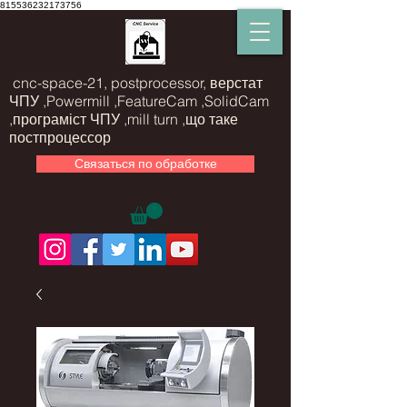
815536232173756
cnc-space-21, postprocessor, верстат
ЧПУ ,Powermill ,FeatureCam ,SolidCam
,програміст ЧПУ ,mill turn ,що таке
постпроцессор
Связаться по обработке