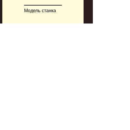
Модель станка
Модель ЧПУ
CAM система
Заказать сейчас