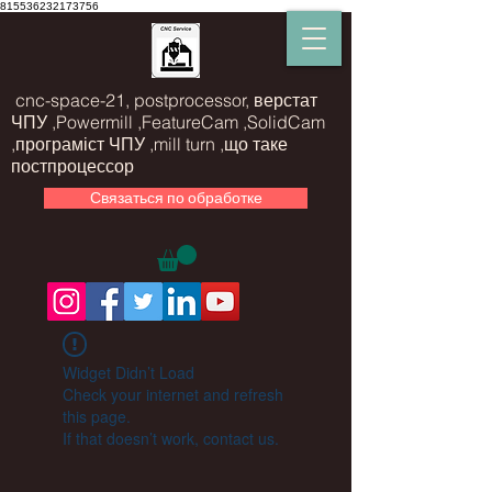
815536232173756
cnc-space-21, postprocessor, верстат
ЧПУ ,Powermill ,FeatureCam ,SolidCam
,програміст ЧПУ ,mill turn ,що таке
постпроцессор
Связаться по обработке
Widget Didn’t Load
Check your internet and refresh
this page.
If that doesn’t work, contact us.